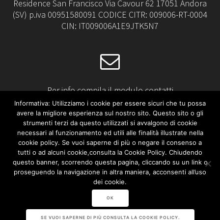
Residence San Francisco Via Cavour 62 17051 Andora
(SV) p.iva 00951580091 CODICE CITR: 009006-RT-0004
CIN: IT009006A1E9JTK5N7
Per info compila il modulo contatti
Informativa: Utilizziamo i cookie per essere sicuri che tu possa
avere la migliore esperienza sul nostro sito. Questo sito o gli
strumenti terzi da questo utilizzati si avvalgono di cookie
necessari al funzionamento ed utili alle finalità illustrate nella
cookie policy. Se vuoi saperne di più o negare il consenso a
tutti o ad alcuni cookie,consulta la Cookie Policy. Chiudendo
Tel: +39 0182 87391
questo banner, scorrendo questa pagina, cliccando su un link o
proseguendo la navigazione in altra maniera, acconsenti all’uso
dei cookie.
OK
© 2026 RESIDENCE SAN FRANCISCO. Realizzato con
SE VUOI SAPERNE DI PIÙ CONSULTA LA COOKIE POLICY.