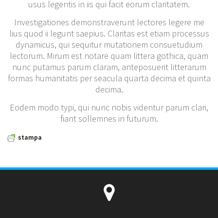
usus legentis in iis qui facit eorum claritatem.
Investigationes demonstraverunt lectores legere me
lius quod ii legunt saepius. Claritas est etiam processus
dynamicus, qui sequitur mutationem consuetudium
lectorum. Mirum est notare quam littera gothica, quam
nunc putamus parum claram, anteposuerit litterarum
formas humanitatis per seacula quarta decima et quinta
decima.
Eodem modo typi, qui nunc nobis videntur parum clari,
fiant sollemnes in futurum.
stampa