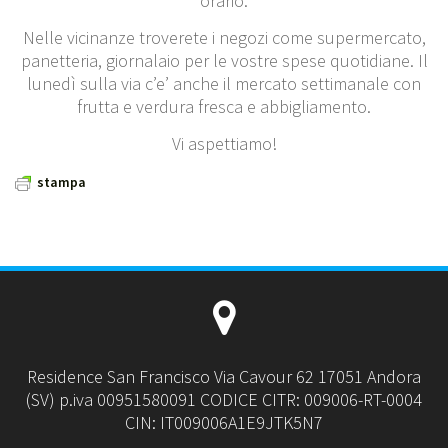
orario.
Nelle vicinanze troverete i negozi come supermercato,
panetteria, giornalaio per le vostre spese quotidiane. Il
lunedì sulla via c’e’ anche il mercato settimanale con
frutta e verdura fresca e abbigliamento.
Vi aspettiamo!
stampa
Residence San Francisco Via Cavour 62 17051 Andora
(SV) p.iva 00951580091 CODICE CITR: 009006-RT-0004
CIN: IT009006A1E9JTK5N7