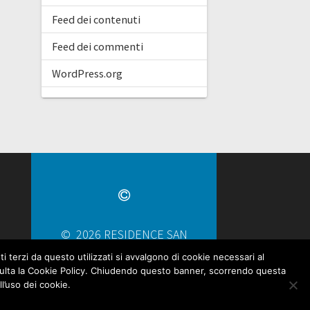
Feed dei contenuti
Feed dei commenti
WordPress.org
© 2026 RESIDENCE SAN
FRANCISCO. Realizzato con
i terzi da questo utilizzati si avvalgono di cookie necessari al
WordPress e
il tema
consulta la Cookie Policy. Chiudendo questo banner, scorrendo questa
l’uso dei cookie.
OnePage Express
.