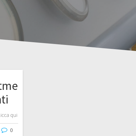
tme
ti
icca qui
0