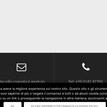
Per info compila il modulo
Tel: +39 0182 87391
contatti
a avere la migliore esperienza sul nostro sito. Questo sito o gli strument
. Se vuoi saperne di più o negare il consenso a tutti o ad alcuni cookie,
o su un link o proseguendo la navigazione in altra maniera, acconsenti al
OK
SE VUOI SAPERNE DI PIÙ CONSULTA LA COOKIE POLICY.